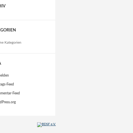
HIV
EGORIEN
ne Kategorien
A
elden
rags-Feed
mentar-Feed
Press.org