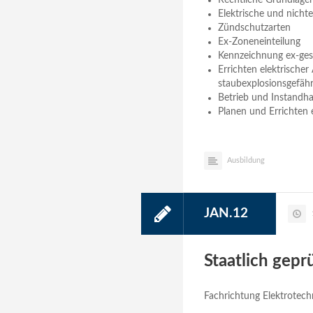
Rechtliche Grundlage
Elektrische und nicht
Zündschutzarten
Ex-Zoneneinteilung
Kennzeichnung ex-gesc
Errichten elektrische
staubexplosionsgefäh
Betrieb und Instandh
Planen und Errichten 
Ausbildung
JAN.12
Staatlich gepr
Fachrichtung Elektrotec