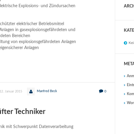
n
elektrische Explosions- und Zündursachen
ARC
hützter elektrischer Betriebsmittel
r Anlagen in gasexplosionsgefährdeten und
KAT
rdeten Bereichen
altung von explosionsgefährdeten Anlagen
Kei
eigensicherer Anlagen
MET
Anm
Eint
Manfred Beck
12. Januar 2015
0
Kom
Word
üfter Techniker
hnik mit Schwerpunkt Datenverarbeitung