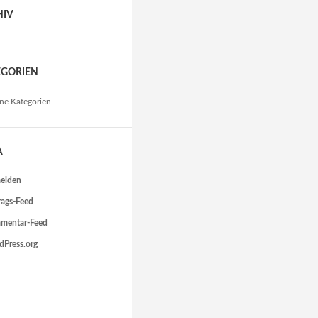
HIV
EGORIEN
ne Kategorien
A
elden
rags-Feed
mentar-Feed
Press.org