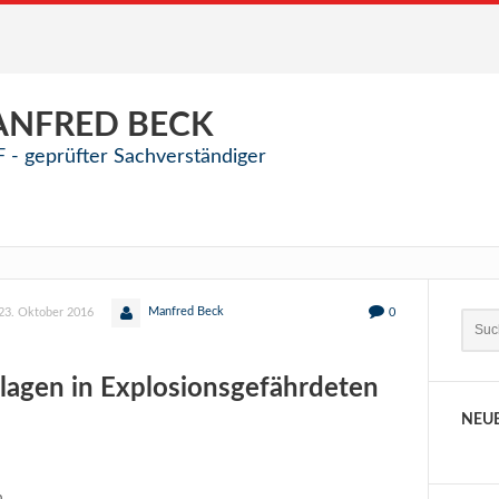
ANFRED
BECK
 - geprüfter Sachverständiger
Manfred Beck
23. Oktober 2016
0
nlagen in Explosionsgefährdeten
NEU